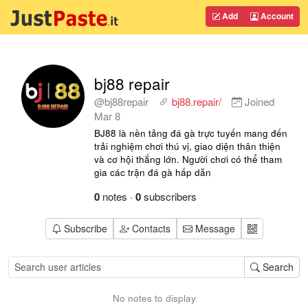
Add
Account
bj88 repair
@bj88repair
bj88.repair/
Joined
Mar 8
BJ88 là nền tảng đá gà trực tuyến mang đến
trải nghiệm chơi thú vị, giao diện thân thiện
và cơ hội thắng lớn. Người chơi có thể tham
gia các trận đá gà hấp dẫn
0
notes
·
0
subscribers
Subscribe
Contacts
Message
Search
No notes to display