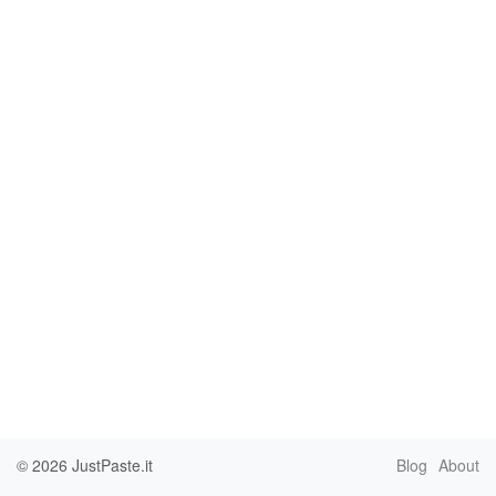
© 2026
JustPaste.it
Blog
About