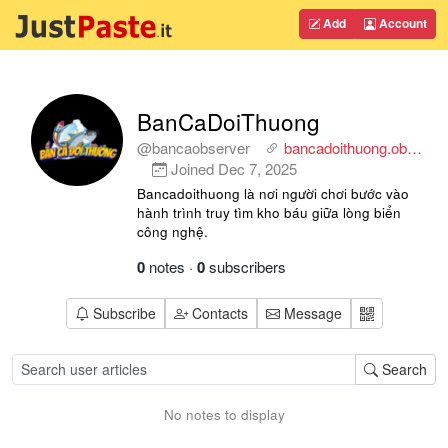
Add
Account
BanCaDoiThuong
@bancaobserver
bancadoithuong.ob…
Joined
Dec 7, 2025
Bancadoithuong là nơi người chơi bước vào
hành trình truy tìm kho báu giữa lòng biển
công nghệ.
0
notes
·
0
subscribers
Subscribe
Contacts
Message
Search
No notes to display