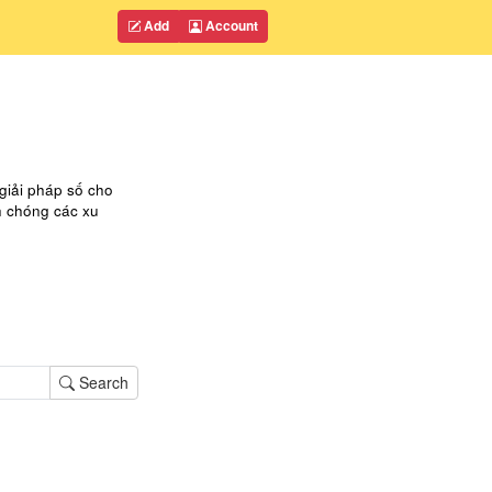
Add
Account
ải pháp số cho
h chóng các xu
Search