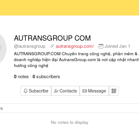
AUTRANSGROUP COM
@autransgroup
autransgroup.com/
Joined
Jan 1
AUTRANSGROUP.COM Chuyên trang công nghệ, phần mềm & gi
doanh nghiệp hiện đại AutransGroup.com là nơi cập nhật nhan
hướng công nghệ
0
notes
·
0
subscribers
Subscribe
Contacts
Message
No notes to display