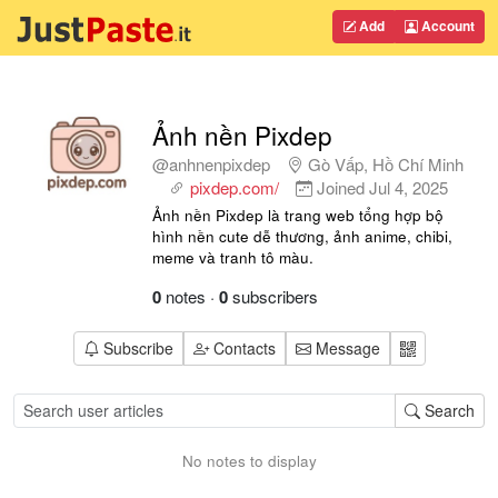
Add
Account
Ảnh nền Pixdep
@anhnenpixdep
Gò Vấp, Hồ Chí Minh
pixdep.com/
Joined
Jul 4, 2025
Ảnh nền Pixdep là trang web tổng hợp bộ
hình nền cute dễ thương, ảnh anime, chibi,
meme và tranh tô màu.
0
notes
·
0
subscribers
Subscribe
Contacts
Message
Search
No notes to display