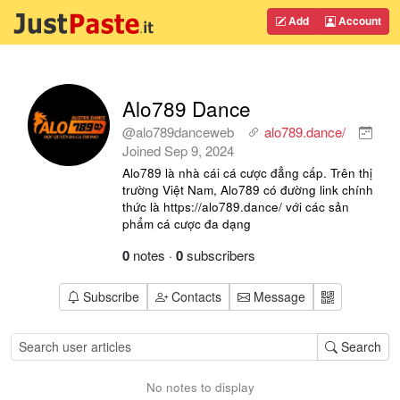
Add
Account
Alo789 Dance
@alo789danceweb
alo789.dance/
Joined
Sep 9, 2024
Alo789 là nhà cái cá cược đẳng cấp. Trên thị
trường Việt Nam, Alo789 có đường link chính
thức là https://alo789.dance/ với các sản
phẩm cá cược đa dạng
0
notes
·
0
subscribers
Subscribe
Contacts
Message
Search
No notes to display