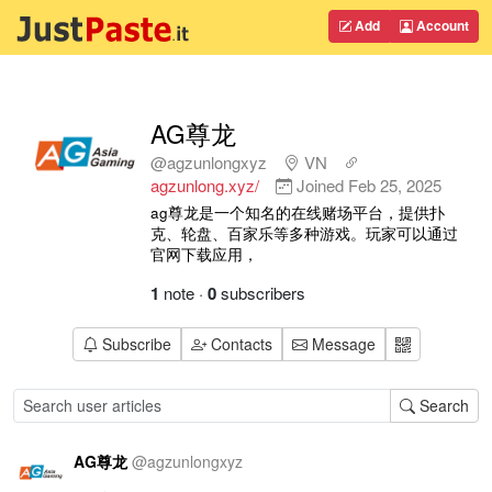
Add
Account
AG尊龙
@agzunlongxyz
VN
agzunlong.xyz/
Joined
Feb 25, 2025
ag尊龙是一个知名的在线赌场平台，提供扑
克、轮盘、百家乐等多种游戏。玩家可以通过
官网下载应用，
1
note
·
0
subscribers
Subscribe
Contacts
Message
Search
AG尊龙
@
agzunlongxyz