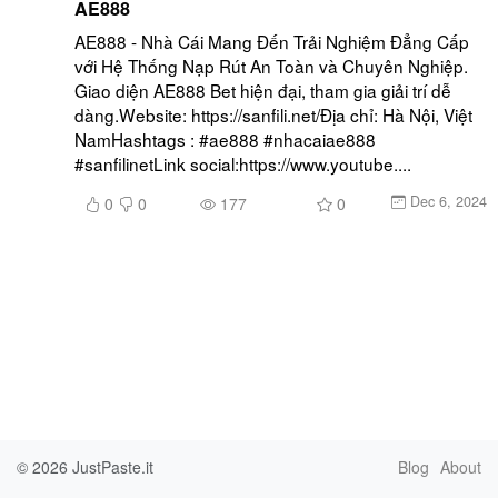
AE888
AE888 - Nhà Cái Mang Đến Trải Nghiệm Đẳng Cấp 
với Hệ Thống Nạp Rút An Toàn và Chuyên Nghiệp. 
Giao diện AE888 Bet hiện đại, tham gia giải trí dễ 
dàng.Website: https://sanfili.net/Địa chỉ: Hà Nội, Việt 
NamHashtags : #ae888 #nhacaiae888 
#sanfilinetLink social:https://www.youtube....
Dec 6, 2024
0
0
177
0
© 2026
JustPaste.it
Blog
About