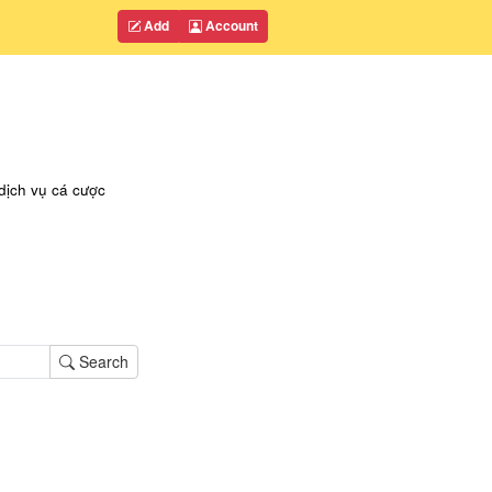
Add
Account
dịch vụ cá cược
Search