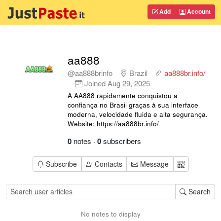
Add
Account
aa888
@aa888brinfo
Brazil
aa888br.info/
Joined
Aug 29, 2025
A AA888 rapidamente conquistou a
confiança no Brasil graças à sua interface
moderna, velocidade fluida e alta segurança.
Website: https://aa888br.info/
0
notes
·
0
subscribers
Subscribe
Contacts
Message
Search
No notes to display