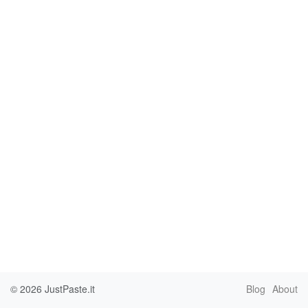
© 2026
JustPaste.it
Blog
About