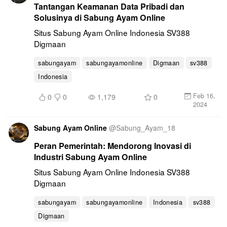
Tantangan Keamanan Data Pribadi dan
Solusinya di Sabung Ayam Online
Situs Sabung Ayam Online Indonesia SV388 
Digmaan
sabungayam
sabungayamonline
Digmaan
sv388
Indonesia
Feb 16,
0
0
1,179
0
2024
Sabung Ayam Online
@
Sabung_Ayam_18
Peran Pemerintah: Mendorong Inovasi di
Industri Sabung Ayam Online
Situs Sabung Ayam Online Indonesia SV388 
Digmaan
sabungayam
sabungayamonline
Indonesia
sv388
Digmaan