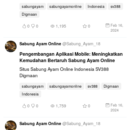
sabungayam
sabungayamonline
Indonesia
sv388
Digmaan
Feb 16,
0
0
1,195
0
2024
Sabung Ayam Online
@
Sabung_Ayam_18
Pengembangan Aplikasi Mobile: Meningkatkan
Kemudahan Bertaruh Sabung Ayam Online
Situs Sabung Ayam Online Indonesia SV388 
Digmaan
sabungayam
sabungayamonline
sv388
Digmaan
Indonesia
Feb 16,
0
0
1,759
0
2024
Sabung Ayam Online
@
Sabung_Ayam_18