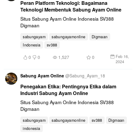
Peran Platform Teknologi: Bagaimana
Teknologi Membentuk Sabung Ayam Online
Situs Sabung Ayam Online Indonesia SV388 
Digmaan
sabungayam
sabungayamonline
Digmaan
Indonesia
sv388
Feb 16,
0
0
1,527
0
2024
Sabung Ayam Online
@
Sabung_Ayam_18
Penegakan Etika: Pentingnya Etika dalam
Industri Sabung Ayam Online
Situs Sabung Ayam Online Indonesia SV388 
Digmaan
sabungayam
sabungayamonline
sv388
Digmaan
indonesia