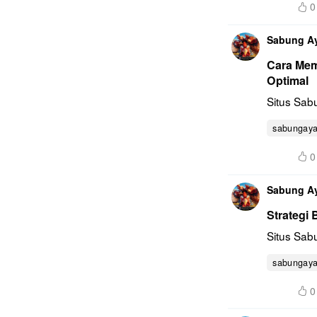
0
Sabung A
Cara Mem
Optimal
Situs Sab
sabungay
0
Sabung A
Strategi
Situs Sab
sabungay
0