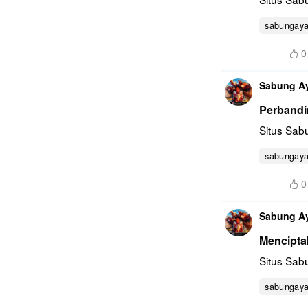
sabungay
0
Sabung A
Perbandi
Situs Sab
sabungay
0
Sabung A
Mencipta
Situs Sab
sabungay