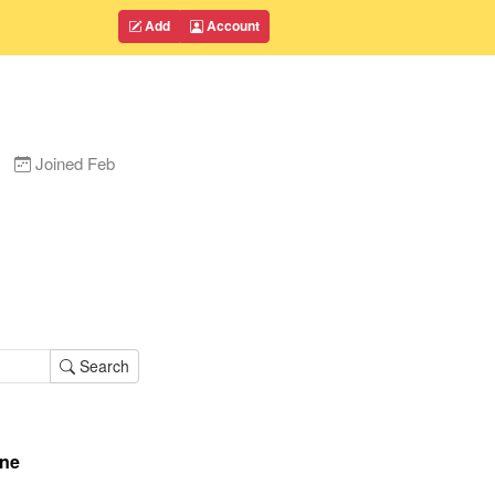
Add
Account
Joined
Feb
Search
ine