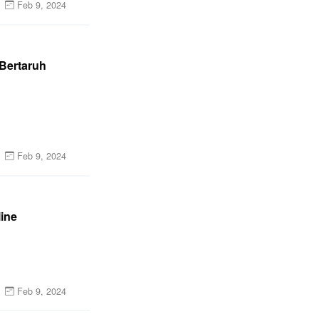
Feb 9, 2024
Bertaruh
Feb 9, 2024
ine
Feb 9, 2024