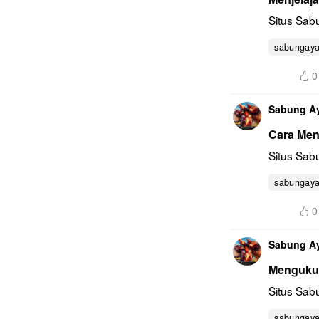
Situs Sab
sabungay
0
Sabung A
Cara Men
Situs Sab
sabungay
0
Sabung A
Mengukur
Situs Sab
sabungay