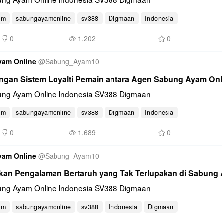
am
sabungayamonline
sv388
Digmaan
Indonesia
0
1,202
0
yam Online
@
Sabung_Ayam10
ngan Sistem Loyalti Pemain antara Agen Sabung Ayam Onl
ung Ayam Online Indonesia SV388 Digmaan
am
sabungayamonline
sv388
Digmaan
Indonesia
0
1,689
0
yam Online
@
Sabung_Ayam10
kan Pengalaman Bertaruh yang Tak Terlupakan di Sabung
ung Ayam Online Indonesia SV388 Digmaan
am
sabungayamonline
sv388
Indonesia
Digmaan