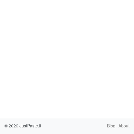
© 2026
JustPaste.it
Blog
About