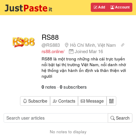
Add
Account
RS88
@RS883
Hồ Chí Minh, Việt Nam
rs88.online/
Joined
Mar 16
RS88 là một trong những nhà cái trực tuyến
nổi bật tại thị trường Việt Nam, nổi danh nhờ
hệ thống vận hành ổn định và thân thiện với
người
0
notes
·
0
subscribers
Subscribe
Contacts
Message
Search
No notes to display