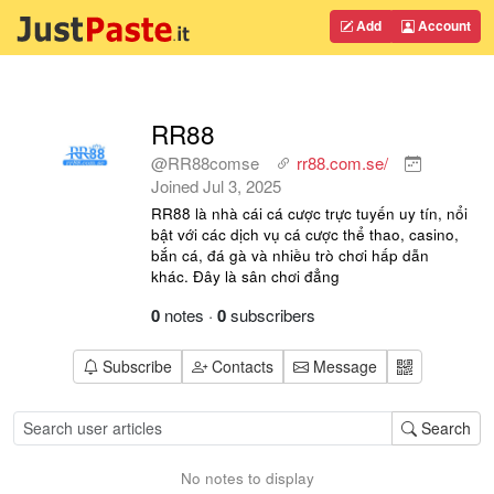
Add
Account
RR88
@RR88comse
rr88.com.se/
Joined
Jul 3, 2025
RR88 là nhà cái cá cược trực tuyến uy tín, nổi
bật với các dịch vụ cá cược thể thao, casino,
bắn cá, đá gà và nhiều trò chơi hấp dẫn
khác. Đây là sân chơi đẳng
0
notes
·
0
subscribers
Subscribe
Contacts
Message
Search
No notes to display