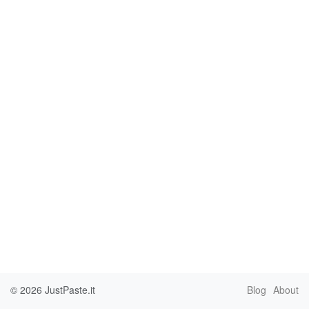
© 2026
JustPaste.it
Blog
About