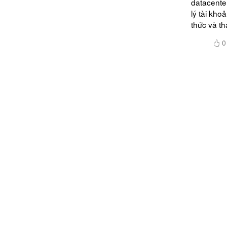
datacente
lý tài kho
thức và tha
0