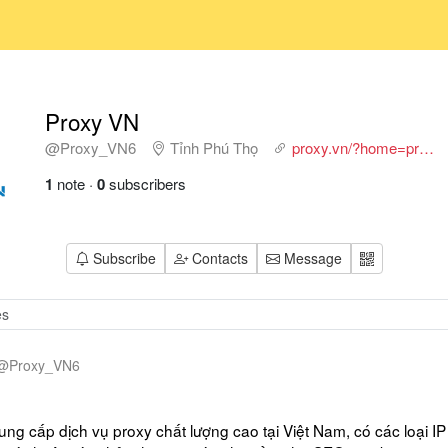
Proxy VN
@Proxy_VN6
Tỉnh Phú Thọ
proxy.vn/?home=pr…
1
note
·
0
subscribers
Subscribe
Contacts
Message
@
Proxy_VN6
N
ng cấp dịch vụ proxy chất lượng cao tại Việt Nam, có các loại IP 