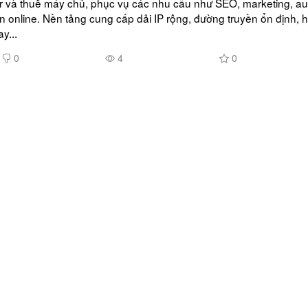
r và thuê máy chủ, phục vụ các nhu cầu như SEO, marketing, au
ản online. Nền tảng cung cấp dải IP rộng, đường truyền ổn định, hỗ
y...
0
4
0