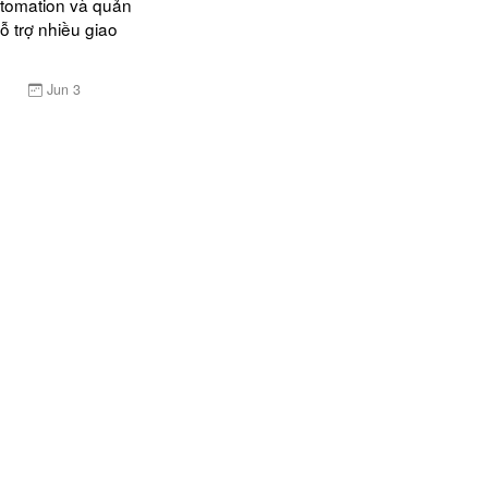
tomation và quản 
 trợ nhiều giao 
Jun 3