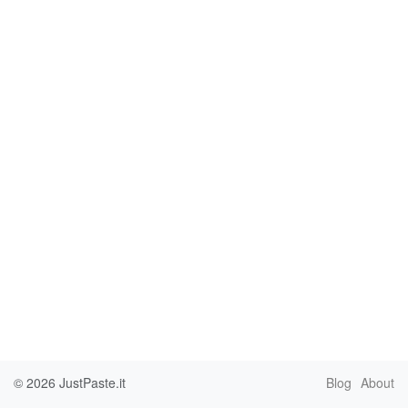
© 2026
JustPaste.it
Blog
About