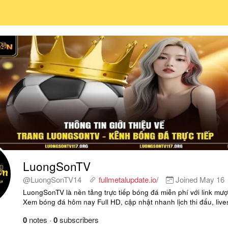
LuongSonTV
@LuongSonTV14
fullmetalupdate.io/
Joined
May 16
LuongSonTV là nền tảng trực tiếp bóng đá miễn phí với link mượt
Xem bóng đá hôm nay Full HD, cập nhật nhanh lịch thi đấu, live
0
notes
·
0
subscribers