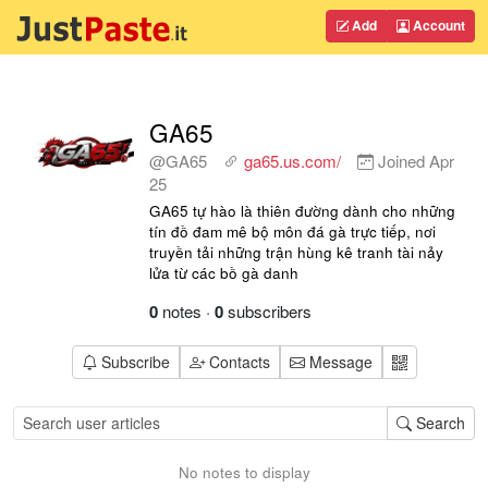
Add
Account
GA65
@GA65
ga65.us.com/
Joined
Apr
25
GA65 tự hào là thiên đường dành cho những
tín đồ đam mê bộ môn đá gà trực tiếp, nơi
truyền tải những trận hùng kê tranh tài nảy
lửa từ các bồ gà danh
0
notes
·
0
subscribers
Subscribe
Contacts
Message
Search
No notes to display