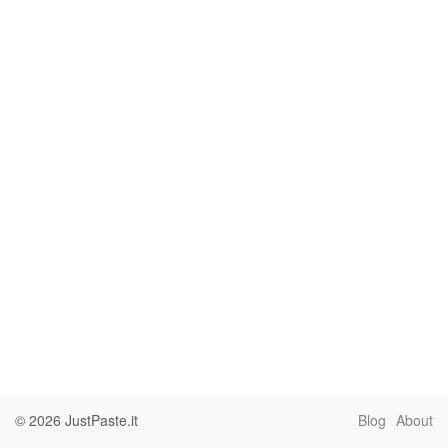
© 2026
JustPaste.it
Blog
About