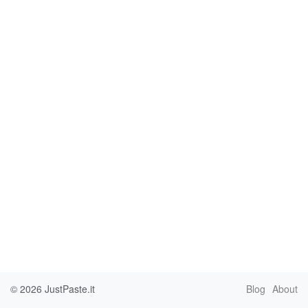
© 2026
JustPaste.it
Blog
About