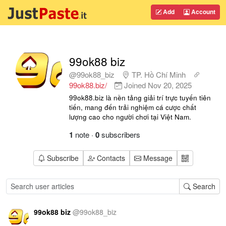
Add
Account
99ok88 biz
@99ok88_biz
TP. Hồ Chí Minh
99ok88.biz/
Joined
Nov 20, 2025
99ok88.biz là nền tảng giải trí trực tuyến tiên
tiến, mang đến trải nghiệm cá cược chất
lượng cao cho người chơi tại Việt Nam.
1
note
·
0
subscribers
Subscribe
Contacts
Message
Search
99ok88 biz
@
99ok88_biz