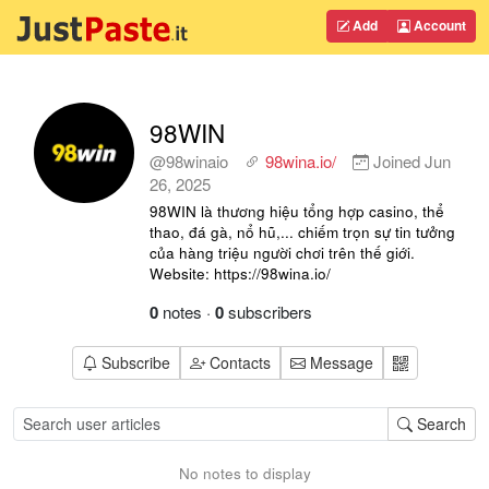
Add
Account
98WIN
@98winaio
98wina.io/
Joined
Jun
26, 2025
98WIN là thương hiệu tổng hợp casino, thể
thao, đá gà, nổ hũ,... chiếm trọn sự tin tưởng
của hàng triệu người chơi trên thế giới.
Website: https://98wina.io/
0
notes
·
0
subscribers
Subscribe
Contacts
Message
Search
No notes to display