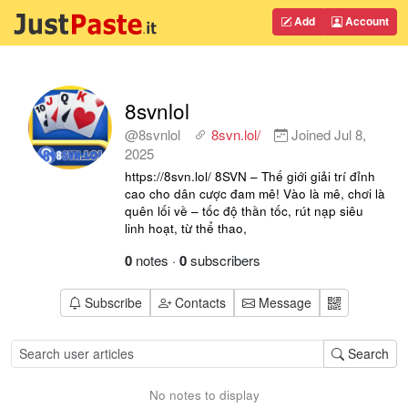
Add
Account
8svnlol
@8svnlol
8svn.lol/
Joined
Jul 8,
2025
https://8svn.lol/ 8SVN – Thế giới giải trí đỉnh
cao cho dân cược đam mê! Vào là mê, chơi là
quên lối về – tốc độ thần tốc, rút nạp siêu
linh hoạt, từ thể thao,
0
notes
·
0
subscribers
Subscribe
Contacts
Message
Search
No notes to display