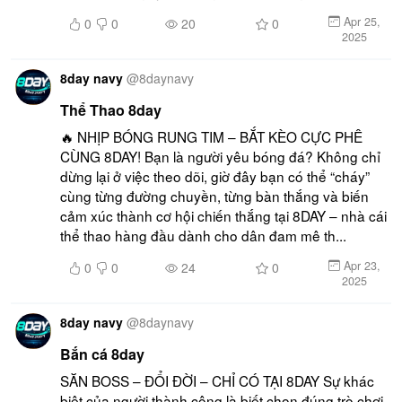
Apr 25,
0
0
20
0
2025
8day navy
@
8daynavy
Thể Thao 8day
🔥 NHỊP BÓNG RUNG TIM – BẮT KÈO CỰC PHÊ 
CÙNG 8DAY! Bạn là người yêu bóng đá? Không chỉ 
dừng lại ở việc theo dõi, giờ đây bạn có thể “cháy” 
cùng từng đường chuyền, từng bàn thắng và biến 
cảm xúc thành cơ hội chiến thắng tại 8DAY – nhà cái 
thể thao hàng đầu dành cho dân đam mê th...
Apr 23,
0
0
24
0
2025
8day navy
@
8daynavy
Bắn cá 8day
SĂN BOSS – ĐỔI ĐỜI – CHỈ CÓ TẠI 8DAY Sự khác 
biệt của người thành công là biết chọn đúng trò chơi 