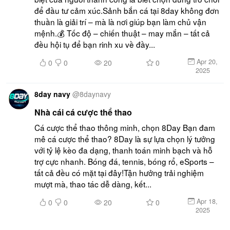
để đầu tư cảm xúc.Sảnh bắn cá tại 8day không đơn 
thuần là giải trí – mà là nơi giúp bạn làm chủ vận 
mệnh.💰 Tốc độ – chiến thuật – may mắn – tất cả 
đều hội tụ để bạn rinh xu về đầy...
Apr 20,
0
0
20
0
2025
8day navy
@
8daynavy
Nhà cái cá cược thể thao
Cá cược thể thao thông minh, chọn 8Day Bạn đam 
mê cá cược thể thao? 8Day là sự lựa chọn lý tưởng 
với tỷ lệ kèo đa dạng, thanh toán minh bạch và hỗ 
trợ cực nhanh. Bóng đá, tennis, bóng rổ, eSports – 
tất cả đều có mặt tại đây!Tận hưởng trải nghiệm 
mượt mà, thao tác dễ dàng, kết...
Apr 18,
0
0
20
0
2025