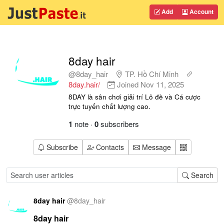
Add
Account
8day hair
@8day_hair
TP. Hồ Chí Minh
8day.hair/
Joined
Nov 11, 2025
8DAY là sân chơi giải trí Lô đề và Cá cược
trực tuyến chất lượng cao.
1
note
·
0
subscribers
Subscribe
Contacts
Message
Search
8day hair
@
8day_hair
8day hair