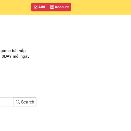
Add
Account
i game bài hấp
hủ 8DAY mỗi ngày
Search