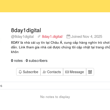
8day1digital
@8day1digital
8day1.digital/
Joined
Nov 4, 2025
8DAY là nhà cái uy tín tại Châu Á, cung cấp hàng nghìn trò chơ
dẫn. Link tham gia nhà cái được chúng tôi cập nhật tại trang c
khôn
0
notes
·
0
subscribers
Subscribe
Contacts
Message
No notes to display