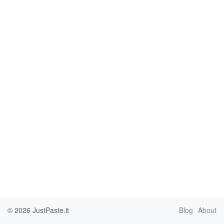
© 2026
JustPaste.it
Blog
About