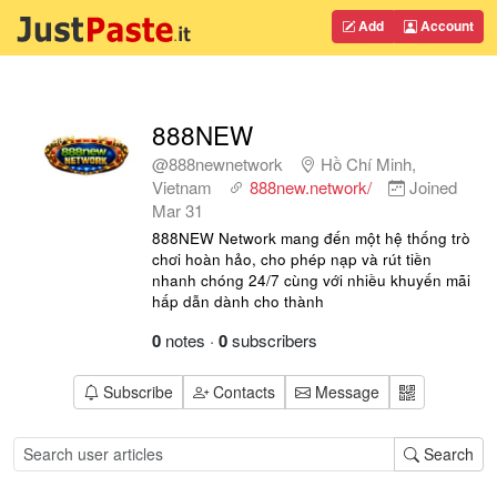
Add
Account
888NEW
@888newnetwork
Hồ Chí Minh,
Vietnam
888new.network/
Joined
Mar 31
888NEW Network mang đến một hệ thống trò
chơi hoàn hảo, cho phép nạp và rút tiền
nhanh chóng 24/7 cùng với nhiều khuyến mãi
hấp dẫn dành cho thành
0
notes
·
0
subscribers
Subscribe
Contacts
Message
Search