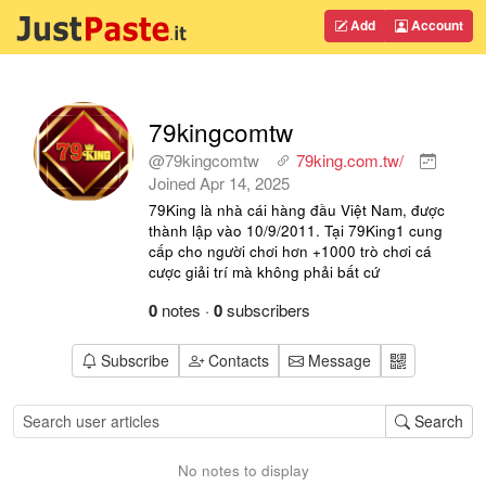
Add
Account
79kingcomtw
@79kingcomtw
79king.com.tw/
Joined
Apr 14, 2025
79King là nhà cái hàng đầu Việt Nam, được
thành lập vào 10/9/2011. Tại 79King1 cung
cấp cho người chơi hơn +1000 trò chơi cá
cược giải trí mà không phải bất cứ
0
notes
·
0
subscribers
Subscribe
Contacts
Message
Search
No notes to display