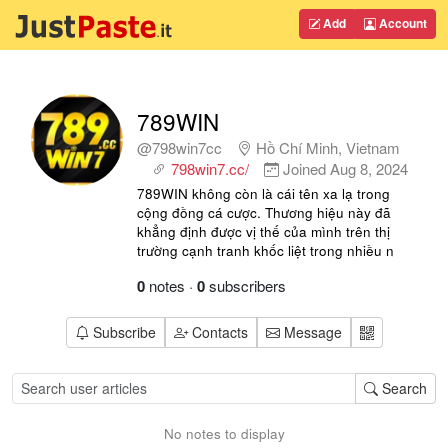
Add
Account
789WIN
@798win7cc
Hồ Chí Minh, Vietnam
798win7.cc/
Joined
Aug 8, 2024
789WIN không còn là cái tên xa lạ trong
cộng đồng cá cược. Thương hiệu này đã
khẳng định được vị thế của mình trên thị
trường cạnh tranh khốc liệt trong nhiều n
0
notes
·
0
subscribers
Subscribe
Contacts
Message
Search
No notes to display