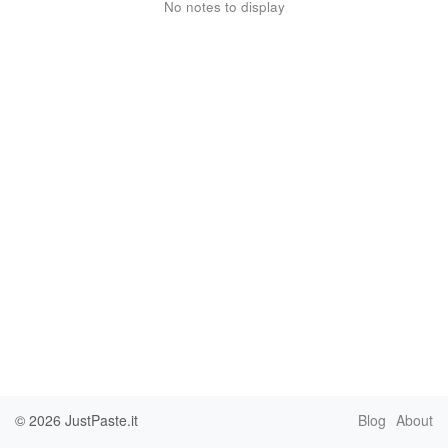
No notes to display
© 2026
JustPaste.it
Blog
About