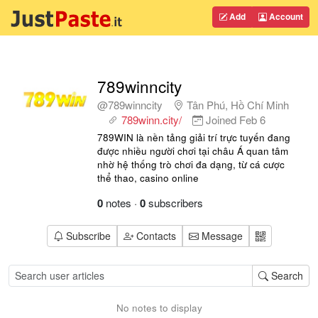
Add
Account
789winncity
@789winncity
Tân Phú, Hồ Chí Minh
789winn.city/
Joined
Feb 6
789WIN là nền tảng giải trí trực tuyến đang
được nhiều người chơi tại châu Á quan tâm
nhờ hệ thống trò chơi đa dạng, từ cá cược
thể thao, casino online
0
notes
·
0
subscribers
Subscribe
Contacts
Message
Search
No notes to display