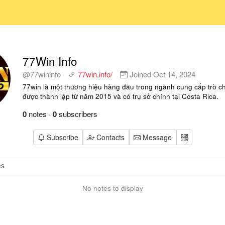
77Win Info
@77wininfo
77win.info/
Joined
Oct 14, 2024
77win là một thương hiệu hàng đầu trong ngành cung cấp trò chơ
được thành lập từ năm 2015 và có trụ sở chính tại Costa Rica.
0
notes
·
0
subscribers
Subscribe
Contacts
Message
No notes to display