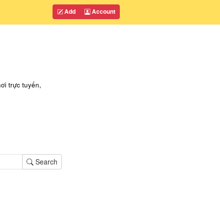
Add
Account
i trực tuyến,
Search