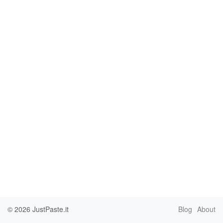
© 2026
JustPaste.it
Blog
About