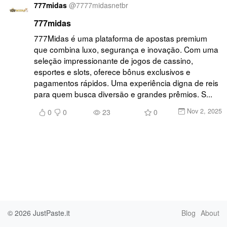
777midas
@
7777midasnetbr
777midas
777Midas é uma plataforma de apostas premium 
que combina luxo, segurança e inovação. Com uma 
seleção impressionante de jogos de cassino, 
esportes e slots, oferece bônus exclusivos e 
pagamentos rápidos. Uma experiência digna de reis 
para quem busca diversão e grandes prêmios. S...
Nov 2, 2025
0
0
23
0
© 2026
JustPaste.it
Blog
About