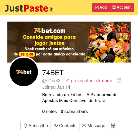
Add
Account
74BET
@74bet2
provocateur.uk.com/
Joined
Jan 14
Bem-vindo ao 74 bet - A Plataforma de
Apostas Mais Confiável do Brasil
0
notes
·
0
subscribers
Subscribe
Contacts
Message