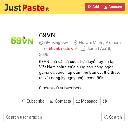
Add
Account
69VN
@69vnkingtown
Ho Chi Minh , Vietnam
69vnking.town/
Joined
Apr 6,
2025
69VN nhà cái cá cược trực tuyến uy tín tại
Việt Nam chính thức cung cấp hàng ngàn
game cá cược hấp dẫn như bắn cá, thể thao,
tài xỉu đăng ký ngay nhận code 99k
0
notes
·
0
subscribers
Subscribe
Contacts
Message
Search