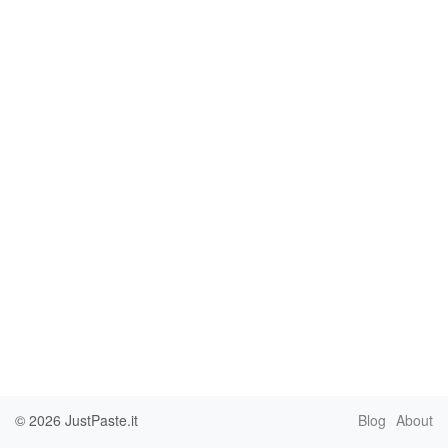
© 2026
JustPaste.it
Blog
About