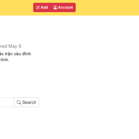
Add
Account
ined
May 8
ác trận cầu đỉnh
tính.
Search