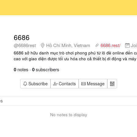
6686
@6686rest
Hồ Chí Minh, Vietnam
6686.rest/
Jo
6686 sở hữu danh mục trò chơi phong phú từ lô đề online đến c
cao với giao diện được tối ưu hóa cho cả thiết bị di động và máy 
0
notes
·
0
subscribers
Subscribe
Contacts
Message
No notes to display