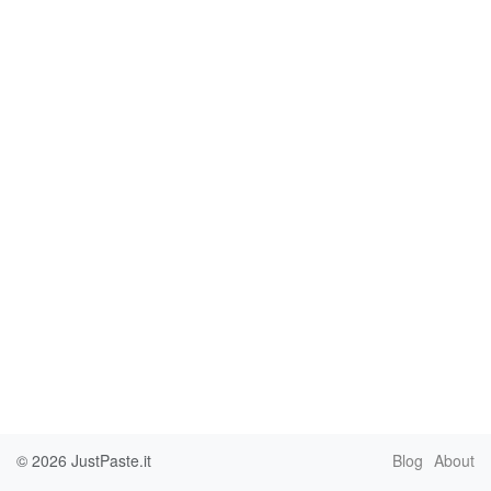
© 2026
JustPaste.it
Blog
About