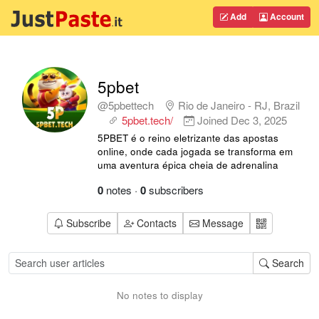
Add
Account
5pbet
@5pbettech
Rio de Janeiro - RJ, Brazil
5pbet.tech/
Joined
Dec 3, 2025
5PBET é o reino eletrizante das apostas
online, onde cada jogada se transforma em
uma aventura épica cheia de adrenalina
0
notes
·
0
subscribers
Subscribe
Contacts
Message
Search
No notes to display