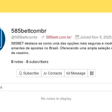
585bettcombr
@585bettcombr
585bett.com.br/
Joined
Nov 5, 2025
585BET destaca-se como uma das opções mais seguras e mod
amantes de apostas no Brasil. Oferecendo uma ampla seleção d
de cassino,
0
notes
·
0
subscribers
Subscribe
Contacts
Message
No notes to display