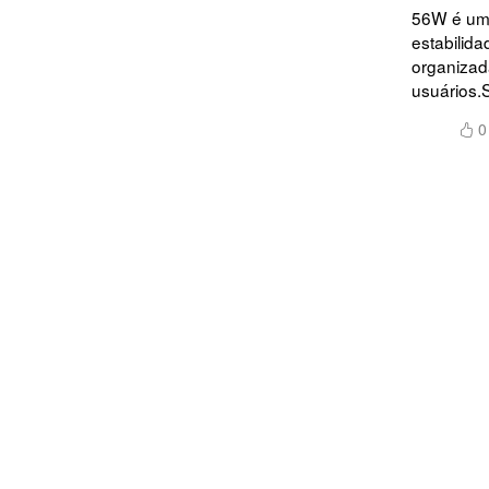
56W é uma
estabilida
organizada
usuários.Si
0