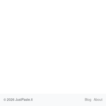
© 2026
JustPaste.it
Blog
About