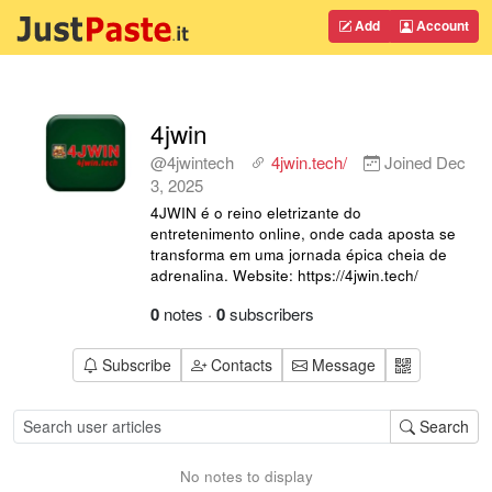
Add
Account
4jwin
@4jwintech
4jwin.tech/
Joined
Dec
3, 2025
4JWIN é o reino eletrizante do
entretenimento online, onde cada aposta se
transforma em uma jornada épica cheia de
adrenalina. Website: https://4jwin.tech/
0
notes
·
0
subscribers
Subscribe
Contacts
Message
Search
No notes to display