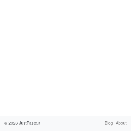
© 2026
JustPaste.it
Blog
About