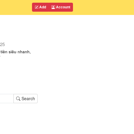
Add
Account
025
 tiền siêu nhanh,
/
Search