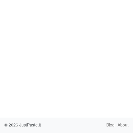
© 2026
JustPaste.it
Blog
About