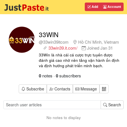
Add
Account
33WIN
@33win39itcom
Hồ Chí Minh, Vietnam
33win39.it.com/
Joined
Jan 31
33Win là nhà cái cá cược trực tuyến được
đánh giá cao nhờ nền tảng vận hành ổn định
và định hướng phát triển minh bạch.
0
notes
·
0
subscribers
Subscribe
Contacts
Message
Search
No notes to display