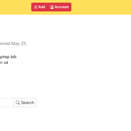
Add
Account
oined
May 23,
 phép bởi
ắn cá
Search