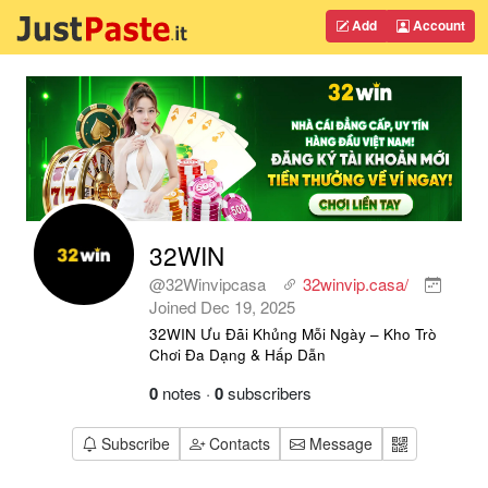
Add
Account
32WIN
@32Winvipcasa
32winvip.casa/
Joined
Dec 19, 2025
32WIN Ưu Đãi Khủng Mỗi Ngày – Kho Trò
Chơi Đa Dạng & Hấp Dẫn
0
notes
·
0
subscribers
Subscribe
Contacts
Message