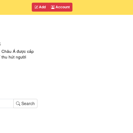
Add
Account
5
u Châu Á được cấp
thu hút người
Search